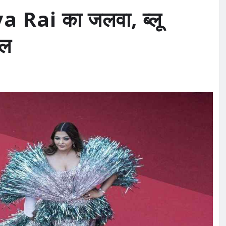
a Rai का जलवा, ब्लू
िल