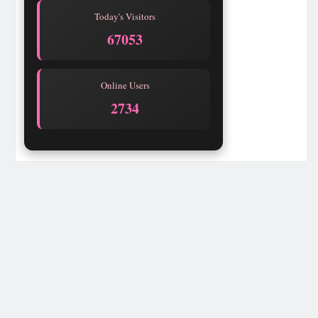
Today's Visitors
67057
Online Users
2728