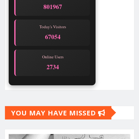
801967
Today's Visitors
67054
Online Users
2734
YOU MAY HAVE MISSED