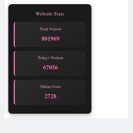
Website Stats
Total Visitors
801969
Today's Visitors
67056
Online Users
2728