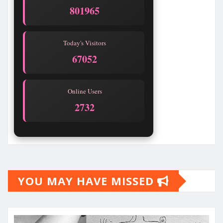
801965
Today's Visitors
67052
Online Users
2732
YOU MAY HAVE MISSED