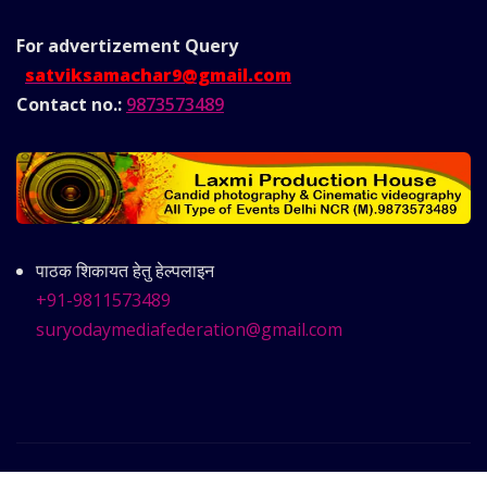
For advertizement
Query
satviksamachar9@gmail.com
Contact no.:
9873573489
पाठक शिकायत हेतु हेल्पलाइन
+91-9811573489
suryodaymediafederation@gmail.com
Copyright © 2025 | Powered by
Satvik Samachar
|