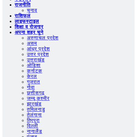
राजनीति
चुनाव
राशिफल
लाइफस्टाइल
शिक्षा व रोजगार
अपना शहर चुने
अरुणाचल प्रदेश
असम
आंध्र प्रदेश
उत्तर प्रदेश
उत्तराखंड
ओडिशा
कर्नाटक
केरल
गुजरात
गोवा
छत्तीसगढ़
जम्मू कश्मीर
झारखंड
तमिलनाडु
तेलंगाना
त्रिपुरा
दिल्ली
नागालैंड
पंजाब