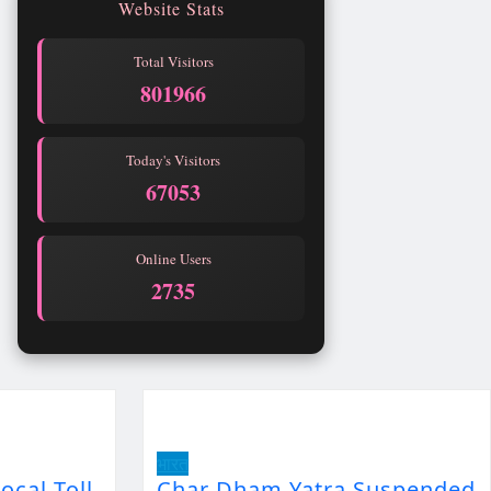
Website Stats
Total Visitors
801966
Today's Visitors
67053
Online Users
2735
भारत
ocal Toll
Char Dham Yatra Suspended