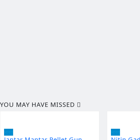
YOU MAY HAVE MISSED
भारत
भारत
Jantar Mantar Pellet Gun
Nitin Ga