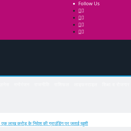
Follow Us
िज़नेस
मनोरंजन
राजनीति
राशिफल
लाइफस्टाइल
शिक्षा व रोजगार
 एक लाख करोड़ के निवेश की ग्राउंडिंग पर जताई खुशी