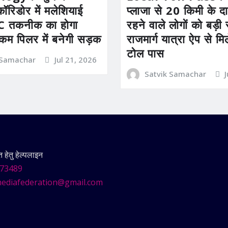
कॉरिडोर में मलेशियाई
प्लाजा से 20 किमी के दाय
तकनीक का होगा
रहने वाले लोगों को बड़
 कम पिलर में बनेगी सड़क
राजमार्ग यात्रा ऐप से म
टोल पास
 Samachar
Jul 21, 2026
Satvik Samachar
हेतु हेल्पलाइन
73489
ediafederation@gmail.com