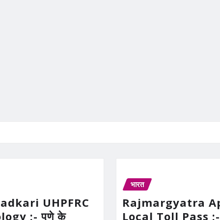
भारत
Gadkari UHPFRC
Rajmargyatra A
gy :- पुणे के
Local Toll Pass :-