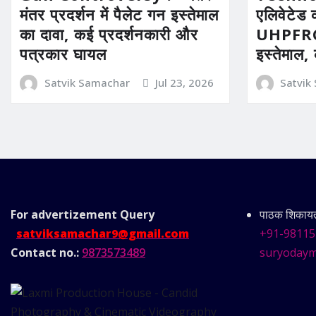
मंतर प्रदर्शन में पैलेट गन इस्तेमाल
एलिवेटेड 
का दावा, कई प्रदर्शनकारी और
UHPFRC 
पत्रकार घायल
इस्तेमाल,
Satvik Samachar
Jul 23, 2026
Satvik
For advertizement
Query
पाठक शिकायत 
satviksamachar9@gmail.com
+91-98115
Contact no.:
9873573489
suryodaym