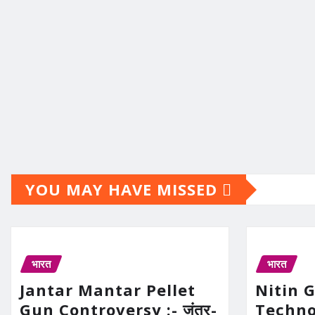
YOU MAY HAVE MISSED
भारत
भारत
Jantar Mantar Pellet
Nitin 
Gun Controversy :- जंतर-
Technolo