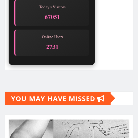
Today's Visitors
67052
Online Users
2731
YOU MAY HAVE MISSED