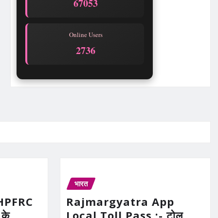
67053
Online Users
2736
भारत
UHPFRC
Rajmargyatra App
के
Local Toll Pass :- टोल