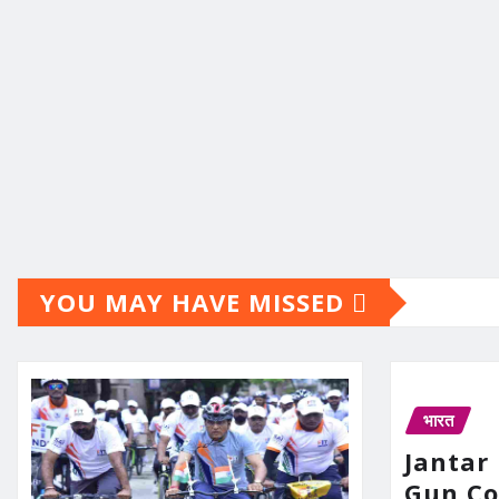
YOU MAY HAVE MISSED
भारत
Jantar
Gun Con