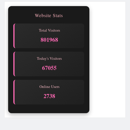
Website Stats
Total Visitors
801969
Today's Visitors
67056
Online Users
2738