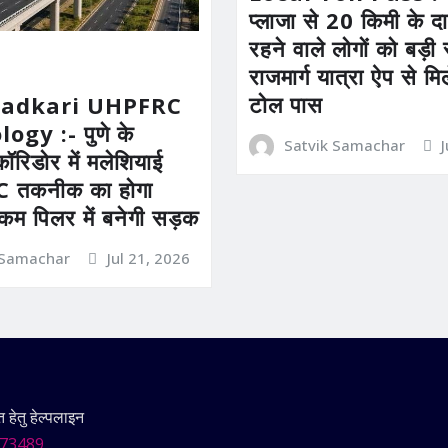
प्लाजा से 20 किमी के दाय
रहने वाले लोगों को बड़
राजमार्ग यात्रा ऐप से म
टोल पास
Gadkari UHPFRC
gy :- पुणे के
Satvik Samachar
कॉरिडोर में मलेशियाई
तकनीक का होगा
 कम पिलर में बनेगी सड़क
 Samachar
Jul 21, 2026
हेतु हेल्पलाइन
73489