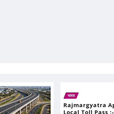
भारत
Rajmargyatra A
Local Toll Pass :-