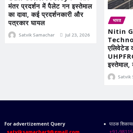
मंतर प्रदर्शन में पैलेट गन इस्तेमाल
का दावा, कई प्रदर्शनकारी और
भारत
पत्रकार घायल
Nitin 
Satvik Samachar
Jul 23, 2026
Technolo
एलिवेटेड 
UHPFRC 
इस्तेमाल,
Satvik
For advertizement
Query
पाठक शिकायत 
satviksamachar9@gmail.com
+91-98115