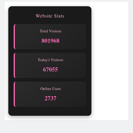
Website Stats
Total Visitors
801968
Today's Visitors
67055
Online Users
2737