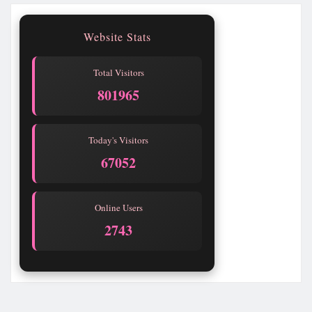
Website Stats
Total Visitors
801965
Today's Visitors
67052
Online Users
2739