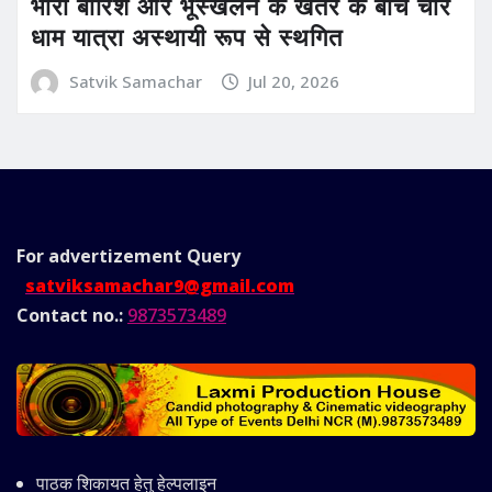
भारी बारिश और भूस्खलन के खतरे के बीच चार
धाम यात्रा अस्थायी रूप से स्थगित
Satvik Samachar
Jul 20, 2026
For advertizement
Query
satviksamachar9@gmail.com
Contact no.:
9873573489
पाठक शिकायत हेतु हेल्पलाइन