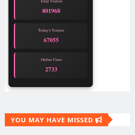
Total Visitors
801968
Today's Visitors
67055
Online Users
2733
YOU MAY HAVE MISSED