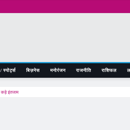
 स्पोर्ट्स
बिज़नेस
मनोरंजन
राजनीति
राशिफल
ल
 कड़े इंतजाम