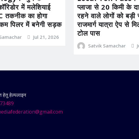
कॉरिडोर में मलेशियाई
प्लाजा से 20 किमी के दाय
तकनीक का होगा
रहने वाले लोगों को बड़
 कम पिलर में बनेगी सड़क
राजमार्ग यात्रा ऐप से म
टोल पास
 Samachar
Jul 21, 2026
Satvik Samachar
हेतु हेल्पलाइन
73489
ediafederation@gmail.com