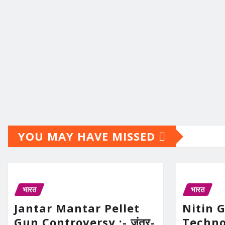
YOU MAY HAVE MISSED
भारत
भारत
Jantar Mantar Pellet
Nitin 
Gun Controversy :- जंतर-
Technolo