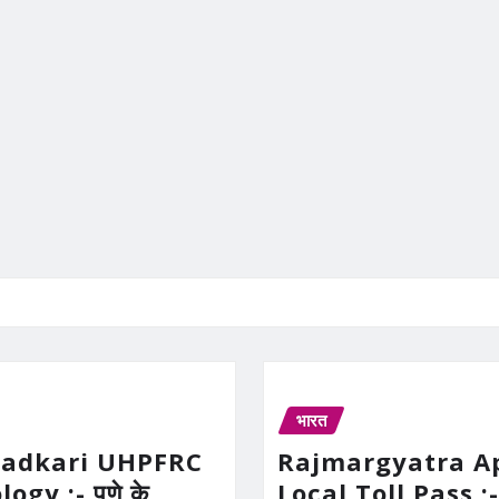
भारत
Gadkari UHPFRC
Rajmargyatra A
gy :- पुणे के
Local Toll Pass :-