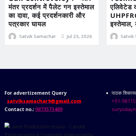
मंतर प्रदर्शन में पैलेट गन इस्तेमाल
एलिवेटेड 
का दावा, कई प्रदर्शनकारी और
UHPFRC 
पत्रकार घायल
इस्तेमाल,
Satvik Samachar
Jul 23, 2026
Satvik
For advertizement
Query
पाठक शिकायत 
satviksamachar9@gmail.com
+91-98115
Contact no.:
9873573489
suryodaym