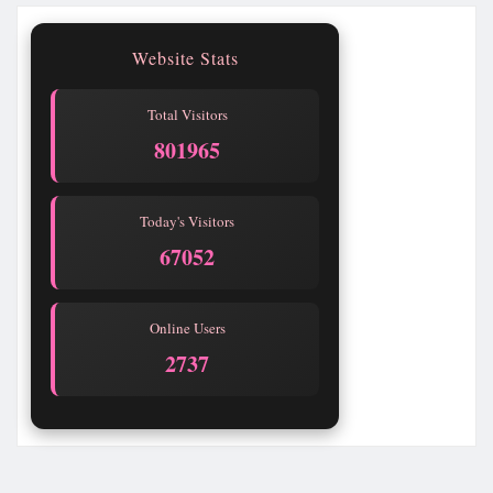
Website Stats
Total Visitors
801967
Today's Visitors
67054
Online Users
2737