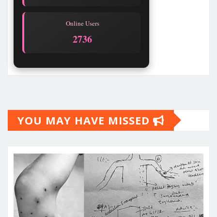
Online Users
2740
YOU MAY HAVE MISSED