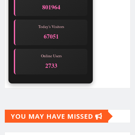
801967
Today's Visitors
67054
Online Users
2733
YOU MAY HAVE MISSED