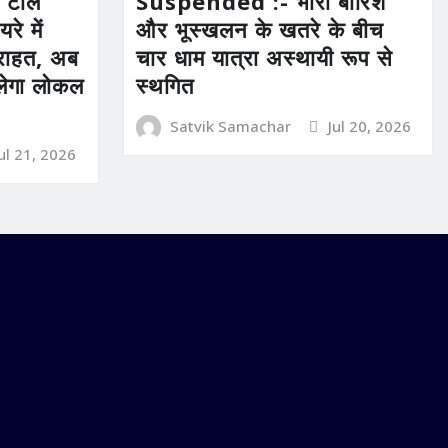
 टोल
Suspended :- भारी बारिश
रे में
और भूस्खलन के खतरे के बीच
ी राहत, अब
चार धाम यात्रा अस्थायी रूप से
िलेगा लोकल
स्थगित
Satvik Samachar
Jul 20, 2026
Jul 21, 2026