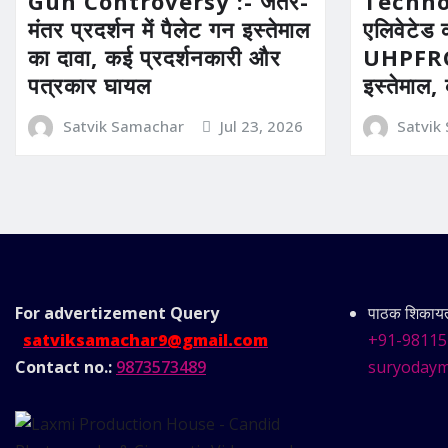
Gun Controversy :- जंतर-
Technolo
मंतर प्रदर्शन में पैलेट गन इस्तेमाल
एलिवेटेड 
का दावा, कई प्रदर्शनकारी और
UHPFRC 
पत्रकार घायल
इस्तेमाल,
Satvik Samachar
Jul 23, 2026
Satvik
For advertizement
Query
पाठक शिकायत 
satviksamachar9@gmail.com
+91-98115
Contact no.:
9873573489
suryodaym