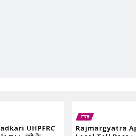
भारत
Gadkari UHPFRC
Rajmargyatra A