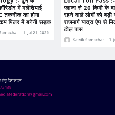
gy :- पुणे के
Local Toll Pass :-
कॉरिडोर में मलेशियाई
प्लाजा से 20 किमी के दाय
तकनीक का होगा
रहने वाले लोगों को बड़
 कम पिलर में बनेगी सड़क
राजमार्ग यात्रा ऐप से म
टोल पास
 Samachar
Jul 21, 2026
Satvik Samachar
हेतु हेल्पलाइन
73489
ediafederation@gmail.com