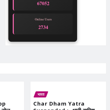
67052
Online Users
2734
भारत
pp
Char Dham Yatra