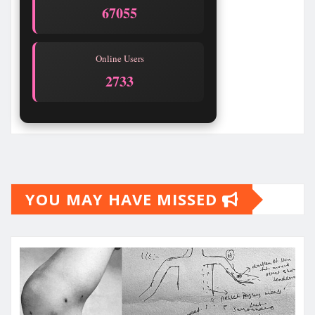
67056
Online Users
2738
YOU MAY HAVE MISSED