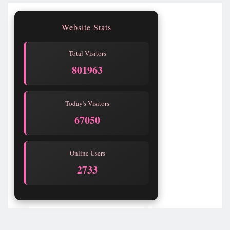
Website Stats
Total Visitors
801965
Today's Visitors
67052
Online Users
2727