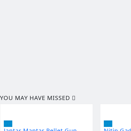
YOU MAY HAVE MISSED
भारत
भारत
Jantar Mantar Pellet Gun
Nitin Ga