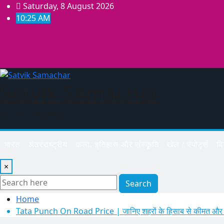
Skip
Saturday, 8 August 2026
to
10:25 AM
content
Satvik Samachar
सत्य और भरोसे की खबर
भारत
अंतरराष्ट्रीय
कला, इतिहास और संस्कृति
खेल / स्पोर्ट्स
ब
×
Search
Home
Tata Punch On Road Price | जानिए शहरों के हिसाब से कीमत और प