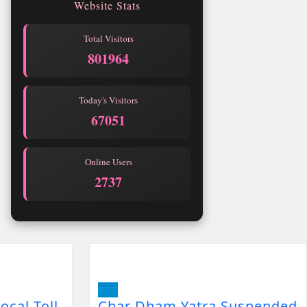
Website Stats
Total Visitors
801964
Today's Visitors
67051
Online Users
2737
भारत
ocal Toll
Char Dham Yatra Suspended