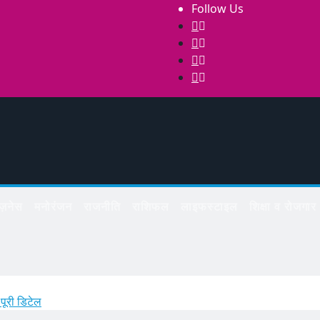
Follow Us
िज़नेस
मनोरंजन
राजनीति
राशिफल
लाइफस्टाइल
शिक्षा व रोजगार
ूरी डिटेल