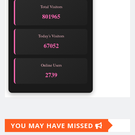
Total Visitors
801966
Today's Visitors
67053
Online Users
2739
YOU MAY HAVE MISSED