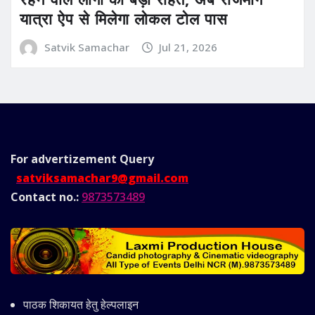
यात्रा ऐप से मिलेगा लोकल टोल पास
Satvik Samachar
Jul 21, 2026
For advertizement
Query
satviksamachar9@gmail.com
Contact no.:
9873573489
पाठक शिकायत हेतु हेल्पलाइन