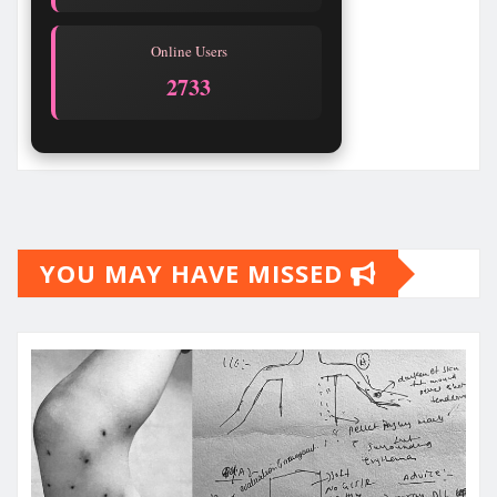
Online Users
2733
YOU MAY HAVE MISSED