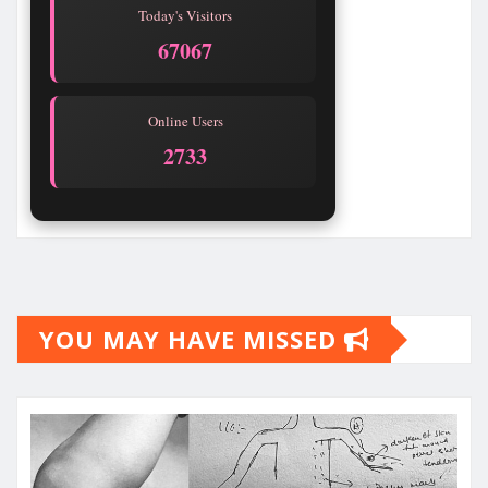
Today's Visitors
67067
Online Users
2733
YOU MAY HAVE MISSED