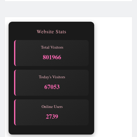
Website Stats
Total Visitors
801966
Today's Visitors
67053
Online Users
2733