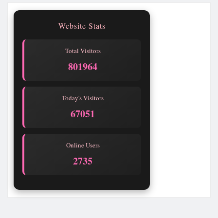
Website Stats
Total Visitors
801965
Today's Visitors
67052
Online Users
2735