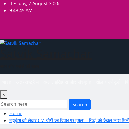
Skip
Friday, 7 August 2026
to
9:48:45 AM
content
Satvik Samachar
सत्य और भरोसे की खबर
भारत
अंतरराष्ट्रीय
कला, इतिहास और संस्कृति
खेल / स्पोर्ट्स
ब
×
Search
Home
महाकुंभ को लेकर CM योगी का विपक्ष पर हमला – गिद्धों को केवल लाश मिल