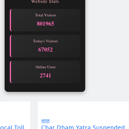
Website Stats
Total Visitors
801965
Today's Visitors
67052
Online Users
2741
भारत
ocal Toll
Char Dham Yatra Suspended