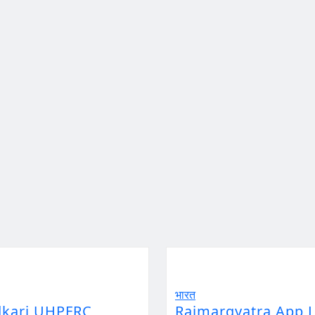
भारत
dkari UHPFRC
Rajmargyatra App L