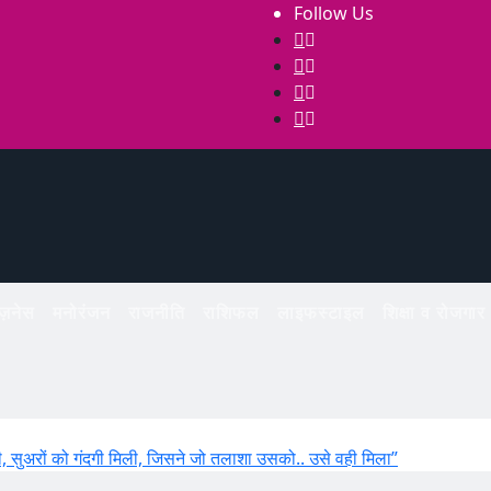
Follow Us
िज़नेस
मनोरंजन
राजनीति
राशिफल
लाइफस्टाइल
शिक्षा व रोजगार
ी, सुअरों को गंदगी मिली, जिसने जो तलाशा उसको.. उसे वही मिला”