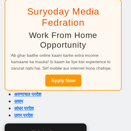
Suryoday Media
Fedration
Work From Home
Opportunity
Ab ghar baithe online kaam karke extra income
kamaane ka mauka! Is kaam ke liye kisi experience ki
zarurat nahi hai. Sirf mobile aur internet hona chahiye.
Apply Now
अरुणाचल प्रदेश
असम
आंध्र प्रदेश
उत्तर प्रदेश