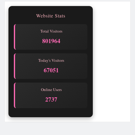
Website Stats
Total Visitors
801965
Today's Visitors
67052
Online Users
2740