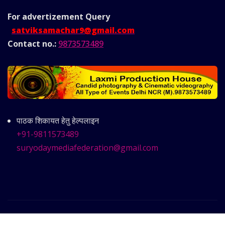
For advertizement
Query
satviksamachar9@gmail.com
Contact no.:
9873573489
पाठक शिकायत हेतु हेल्पलाइन
+91-9811573489
suryodaymediafederation@gmail.com
Copyright © 2025 | Powered by
Satvik Samachar
|