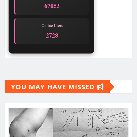
67053
Online Users
2728
YOU MAY HAVE MISSED