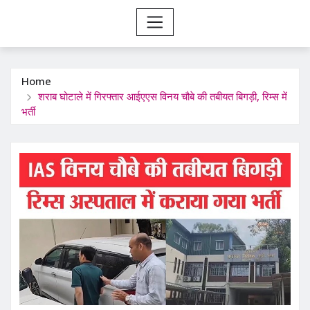
Home
शराब घोटाले में गिरफ्तार आईएएस विनय चौबे की तबीयत बिगड़ी, रिम्स में
भर्ती