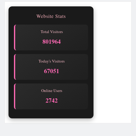
Website Stats
Total Visitors
801965
Today's Visitors
67052
Online Users
2741