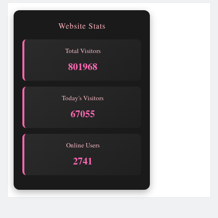
Website Stats
Total Visitors
801968
Today's Visitors
67055
Online Users
2742