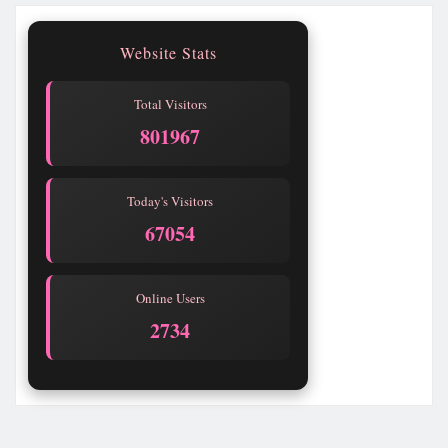
Website Stats
Total Visitors
801969
Today's Visitors
67056
Online Users
2734