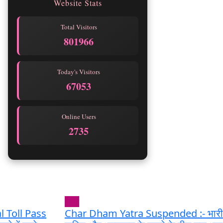
Website Stats
Total Visitors
801966
Today's Visitors
67053
Online Users
2735
भारत
 Toll Pass
Char Dham Yatra Suspended :- भारी