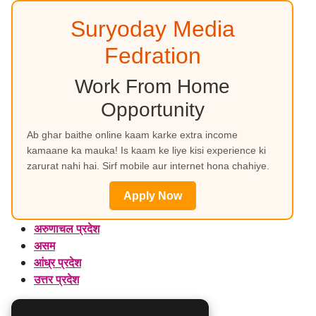
Suryoday Media
Fedration
Work From Home
Opportunity
Ab ghar baithe online kaam karke extra income
kamaane ka mauka! Is kaam ke liye kisi experience ki
zarurat nahi hai. Sirf mobile aur internet hona chahiye.
Apply Now
अरुणाचल प्रदेश
असम
आंध्र प्रदेश
उत्तर प्रदेश