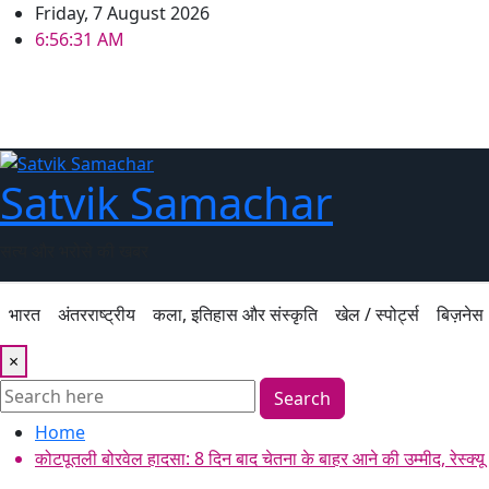
Skip
Friday, 7 August 2026
to
6:56:31 AM
content
Satvik Samachar
सत्य और भरोसे की खबर
भारत
अंतरराष्ट्रीय
कला, इतिहास और संस्कृति
खेल / स्पोर्ट्स
बिज़नेस
×
Search
Home
कोटपूतली बोरवेल हादसा: 8 दिन बाद चेतना के बाहर आने की उम्मीद, रेस्क्य