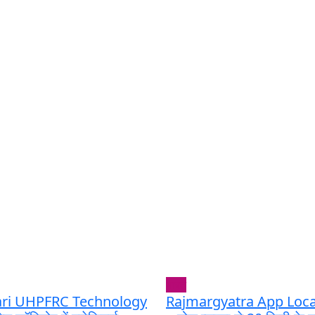
भारत
ari UHPFRC Technology
Rajmargyatra App Local