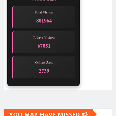
Total Visitors
801965
Today's Visitors
67052
Online Users
2739
YOU MAY HAVE MISSED