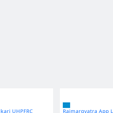
भारत
dkari UHPFRC
Rajmargyatra App L