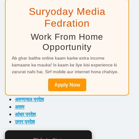
Suryoday Media
Fedration
Work From Home
Opportunity
Ab ghar baithe online kaam karke extra income
kamaane ka mauka! Is kaam ke liye kisi experience ki
zarurat nahi hai. Sirf mobile aur internet hona chahiye.
Apply Now
अरुणाचल प्रदेश
असम
आंध्र प्रदेश
उत्तर प्रदेश