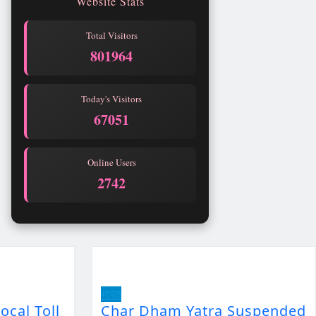
Website Stats
Total Visitors
801964
Today's Visitors
67051
Online Users
2742
भारत
ocal Toll
Char Dham Yatra Suspended