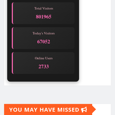
Total Visitors
801965
Today's Visitors
67052
Online Users
2736
YOU MAY HAVE MISSED