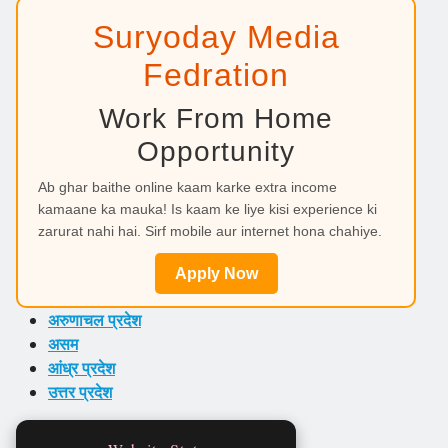
Suryoday Media
Fedration
Work From Home
Opportunity
Ab ghar baithe online kaam karke extra income
kamaane ka mauka! Is kaam ke liye kisi experience ki
zarurat nahi hai. Sirf mobile aur internet hona chahiye.
Apply Now
अरुणाचल प्रदेश
असम
आंध्र प्रदेश
उत्तर प्रदेश