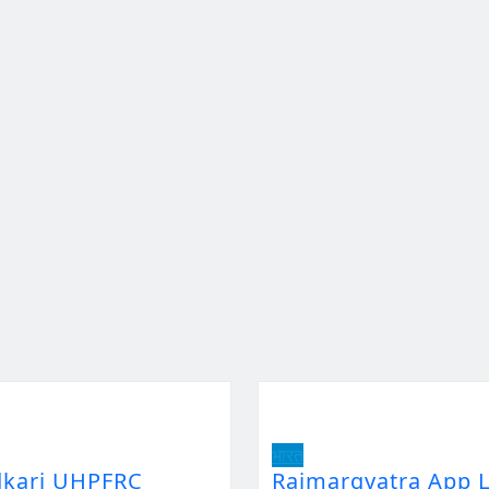
भारत
dkari UHPFRC
Rajmargyatra App L