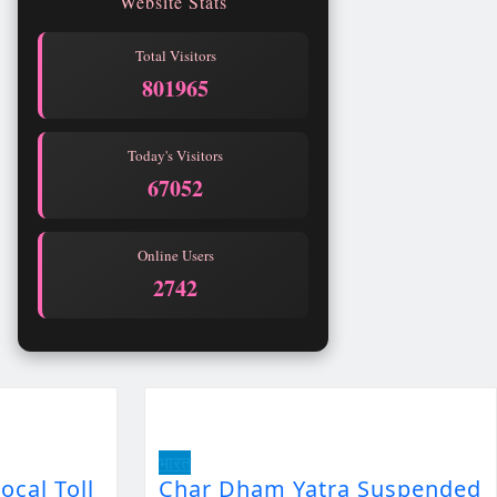
Website Stats
Total Visitors
801965
Today's Visitors
67052
Online Users
2742
भारत
ocal Toll
Char Dham Yatra Suspended