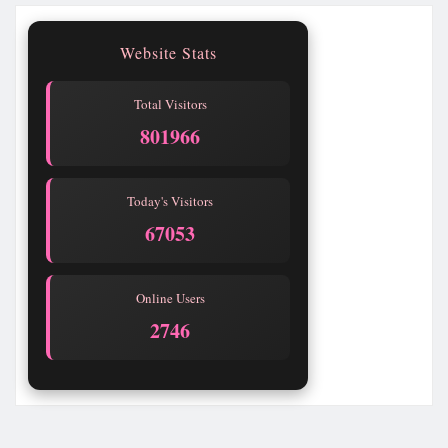
Website Stats
Total Visitors
801970
Today's Visitors
67057
Online Users
2746