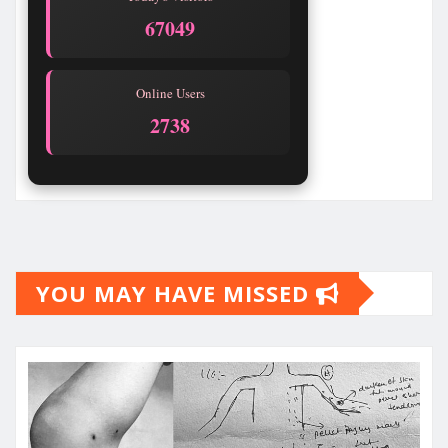
67052
Online Users
2743
YOU MAY HAVE MISSED