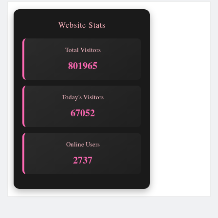
Website Stats
Total Visitors
801965
Today's Visitors
67052
Online Users
2732