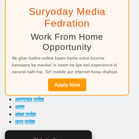
Suryoday Media
Fedration
Work From Home
Opportunity
Ab ghar baithe online kaam karke extra income
kamaane ka mauka! Is kaam ke liye kisi experience ki
zarurat nahi hai. Sirf mobile aur internet hona chahiye.
Apply Now
अरुणाचल प्रदेश
असम
आंध्र प्रदेश
उत्तर प्रदेश