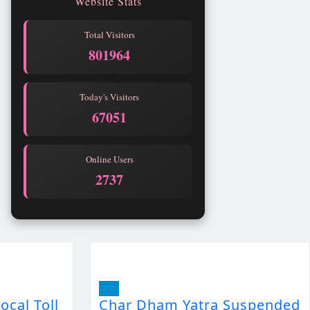
Website Stats
Total Visitors
801964
Today's Visitors
67051
Online Users
2737
भारत
ocal Toll
Char Dham Yatra Suspended