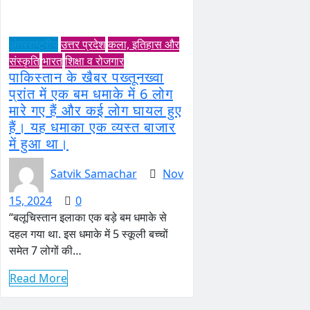
अंतरराष्ट्रीय
उत्तर प्रदेश
कला, इतिहास और
संस्कृति
भारत
शिक्षा व रोजगार
पाकिस्तान के खैबर पख्तूनख्वा
प्रांत में एक बम धमाके में 6 लोग
मारे गए हैं और कई लोग घायल हुए
हैं। यह धमाका एक व्यस्त बाजार
में हुआ था।
Satvik Samachar
Nov
15, 2024
0
“बलूचिस्तान इलाका एक बड़े बम धमाके से
दहल गया था. इस धमाके में 5 स्कूली बच्चों
समेत 7 लोगों की…
Read More