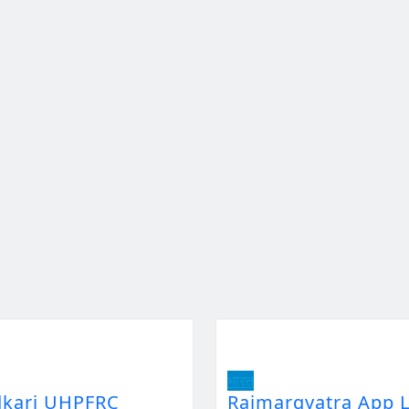
भारत
dkari UHPFRC
Rajmargyatra App L