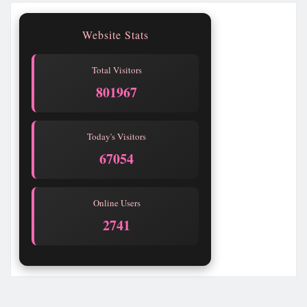
Website Stats
Total Visitors
801968
Today's Visitors
67055
Online Users
2746