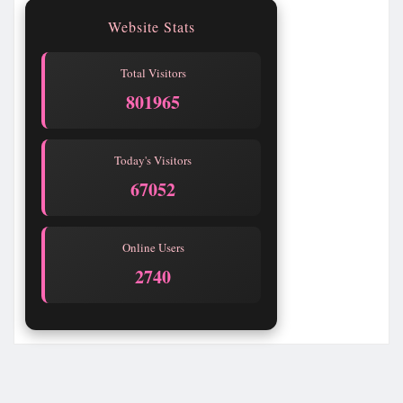
Website Stats
Total Visitors
801965
Today's Visitors
67052
Online Users
2740