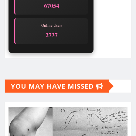
67057
Online Users
2737
YOU MAY HAVE MISSED