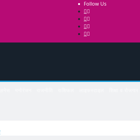
Follow Us
िज़नेस
मनोरंजन
राजनीति
राशिफल
लाइफस्टाइल
शिक्षा व रोजगार
श