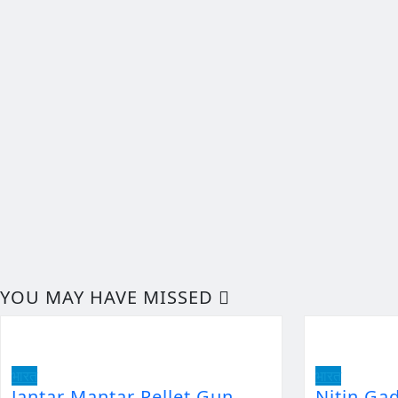
YOU MAY HAVE MISSED
भारत
भारत
Jantar Mantar Pellet Gun
Nitin Ga