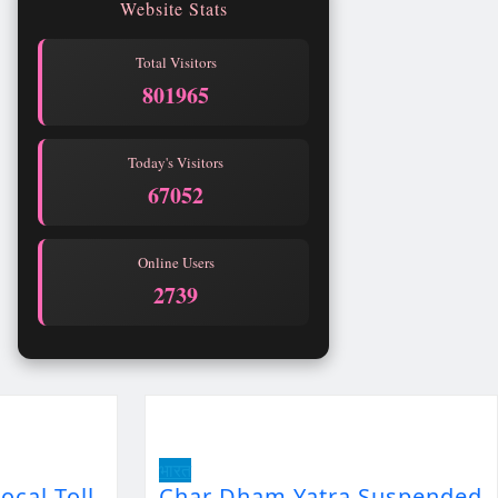
Website Stats
Total Visitors
801965
Today's Visitors
67052
Online Users
2739
भारत
ocal Toll
Char Dham Yatra Suspended