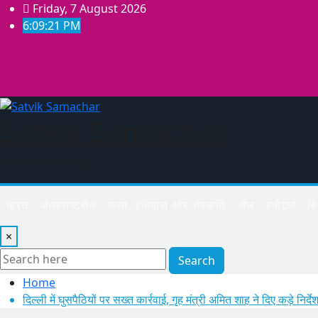
Skip
Friday, 7 August 2026
to
6:09:22 PM
content
Satvik Samachar
सत्य और भरोसे की खबर
भारत
अंतरराष्ट्रीय
कला, इतिहास और संस्कृति
खेल / स्पोर्ट्स
ब
×
Search
Home
दिल्ली में घुसपैठियों पर सख्त कार्रवाई, गृह मंत्री अमित शाह ने दिए कड़े निर्दे