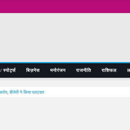
 स्पोर्ट्स
बिज़नेस
मनोरंजन
राजनीति
राशिफल
ल
 आरोप, बीजेपी ने किया पलटवार