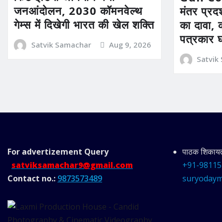
जनआंदोलन, 2030 कॉमनवेल्थ
मंतर प्रदर
गेम्स में दिखेगी भारत की खेल शक्ति
का दावा, 
पत्रकार 
Satvik Samachar
Aug 9, 2026
Satvik
For advertizement
Query
पाठक शिकायत 
satviksamachar9@gmail.com
+91-98115
Contact no.:
9873573489
suryodaym