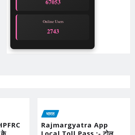
67053
Online Users
2743
भारत
UHPFRC
Rajmargyatra App
के
Local Toll Pass :- टोल